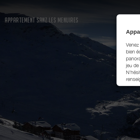
APPARTEMENT SANZ LES MENUIRES
Appar
Venez 
bien é
panora
jeu de 
N'hési
rensei