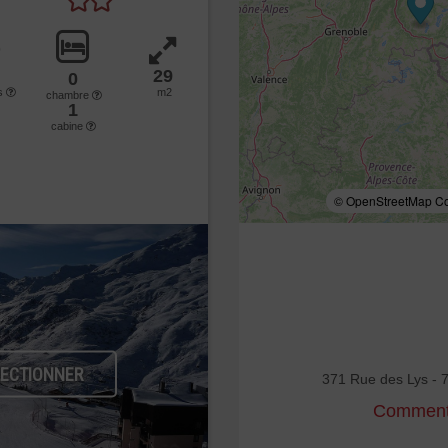
29
0
s
m2
chambre
1
cabine
© OpenStreetMap Con
LECTIONNER
371 Rue des Lys - 
Comment 