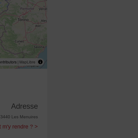
tributors |
MapLibre
Adresse
73440 Les Menuires
m'y rendre ? >