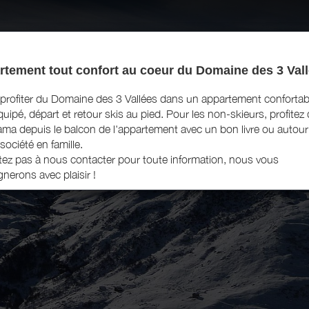
tement tout confort au coeur du Domaine des 3 Val
profiter du Domaine des 3 Vallées dans un appartement confortab
quipé, départ et retour skis au pied. Pour les non-skieurs, profitez
ma depuis le balcon de l'appartement avec un bon livre ou autour
société en famille.
tez pas à nous contacter pour toute information, nous vous
gnerons avec plaisir !